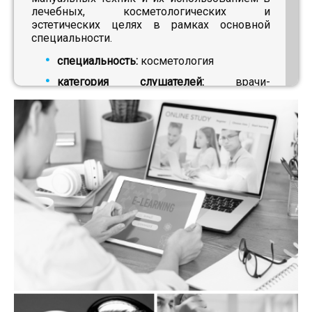
лечебных, косметологических и
эстетических целях в рамках основной
специальности.
специальность:
косметология
категория слушателей:
врачи-
косметологи, дерматовенерологи,
онкологи, хирурги, челюстно-лицевые
хирурги, пластические хирурги,
оториноларингологи, акушеры-
гинекологи, анестезиологи-
реаниматологи, кардиологи, неврологи,
терапевты, травматологи-ортопеды,
трансфузиологи, физиотерапевты,
стоматологи, урологи
место проведения:
по желанию
слушателя
Программа в формате *.pdf